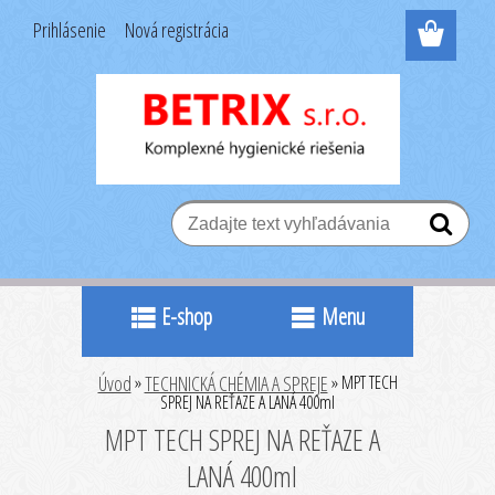
Prihlásenie
Nová registrácia
E-shop
Menu
Úvod
»
TECHNICKÁ CHÉMIA A SPREJE
»
MPT TECH
SPREJ NA REŤAZE A LANÁ 400ml
MPT TECH SPREJ NA REŤAZE A
LANÁ 400ml