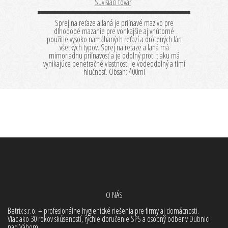
Súvisiaci tovar
Sprej na reťaze a laná je priľnavé mazivo pre
dlhodobé mazanie pre vonkajšie aj vnútorné
použitie vysoko namáhaných reťazí a drôtených lán
všetkých typov. Sprej na reťaze a laná má
mimoriadnu priľnavosť a je odolný proti tlaku má
vynikajúce penetračné vlastnosti je vodeodolný a tlmí
hlučnosť. Obsah: 400ml
O NÁS
Betrix s.r.o. – profesionálne hygienické riešenia pre firmy aj domácnosti.
Viac ako 30 rokov skúseností, rýchle doručenie SPS a osobný odber v Dubnici
nad Váhom.