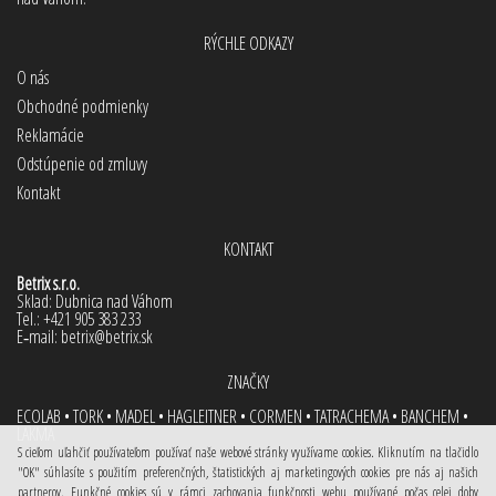
RÝCHLE ODKAZY
O nás
Obchodné podmienky
Reklamácie
Odstúpenie od zmluvy
Kontakt
KONTAKT
Betrix s.r.o.
Sklad: Dubnica nad Váhom
Tel.:
+421 905 383 233
E‑mail:
betrix@betrix.sk
ZNAČKY
ECOLAB • TORK • MADEL • HAGLEITNER • CORMEN • TATRACHEMA • BANCHEM •
LAKMA
S cieľom uľahčiť používateľom používať naše webové stránky využívame cookies. Kliknutím na tlačidlo
"OK" súhlasíte s použitím preferenčných, štatistických aj marketingových cookies pre nás aj našich
partnerov. Funkčné cookies sú v rámci zachovania funkčnosti webu používané počas celej doby