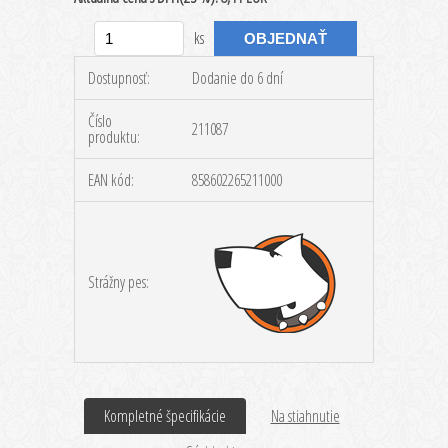
ks
Dostupnosť:
Dodanie do 6 dní
Číslo
211087
produktu:
EAN kód:
858602265211000
Strážny pes:
Kompletné špecifikácie
Na stiahnutie